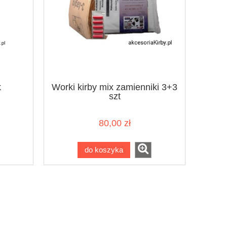
k
Worki kirby mix zamienniki 3+3
szt
80,00 zł
do koszyka