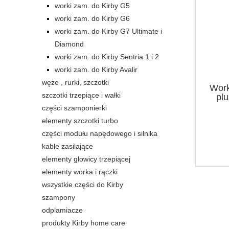
worki zam. do Kirby G5
worki zam. do Kirby G6
worki zam. do Kirby G7 Ultimate i
Diamond
worki zam. do Kirby Sentria 1 i 2
worki zam. do Kirby Avalir
węże , rurki, szczotki
Work
szczotki trzepiące i wałki
pl
części szamponierki
elementy szczotki turbo
części modułu napędowego i silnika
kable zasilające
elementy głowicy trzepiącej
elementy worka i rączki
wszystkie części do Kirby
szampony
odplamiacze
produkty Kirby home care