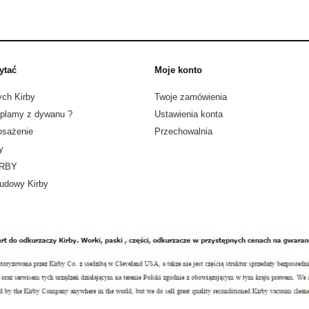
ytać
Moje konto
ych Kirby
Twoje zamówienia
 plamy z dywanu ?
Ustawienia konta
sażenie
Przechowalnia
y
IRBY
udowy Kirby