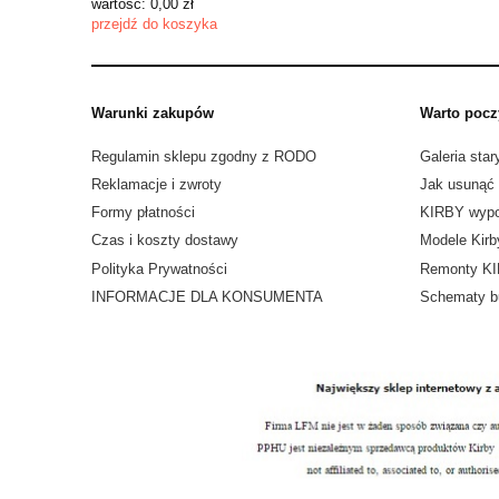
wartość:
0,00 zł
przejdź do koszyka
Warunki zakupów
Warto pocz
Regulamin sklepu zgodny z RODO
Galeria star
Reklamacje i zwroty
Jak usunąć
Formy płatności
KIRBY wypo
Czas i koszty dostawy
Modele Kirb
Polityka Prywatności
Remonty K
INFORMACJE DLA KONSUMENTA
Schematy b