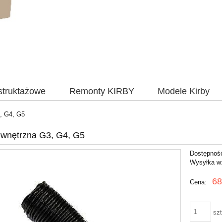
nstruktażowe
Remonty KIRBY
Modele Kirby
, G4, G5
wnętrzna G3, G4, G5
Dostępnoś
Wysyłka w
68
Cena:
szt