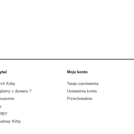
ytać
Moje konto
ych Kirby
Twoje zamówienia
 plamy z dywanu ?
Ustawienia konta
sażenie
Przechowalnia
y
IRBY
udowy Kirby