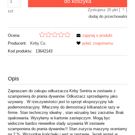
do koszyka
Zyskujesz
25
pkt [
?
]
szt.
dodaj do przechowalni
Ocena:
zapytaj o produkt
Producent:
Kirby Co.
poleć znajomemu
Kod produktu:
13642143
Opis
Zapraszam do zakupu odkurzacza Kirby Sentria w zestawie z
szamponierą do prania dywanów. Odkurzacz sprzedajemy jako
uzywany . W rzeczywistości jest to sprzęt ekspozycyjny lub
podemonstracyjny. Właczony do demostracji kilkanaście razy w
firmie. Stan techniczny idealny , stan wizualny bez zarzutów. Brak
opakowania. Wysyłamy w kartonie zastepczym. Mogą byc
widoczne bardzo niewielkie slady uzywania W zestawie
szamponiera do prania dywanów.!! Stan zuzycia maszyny oceniamy
na 2 %. Wszystkie końcówki i wąż w zestawie, Jezeli jesteś w